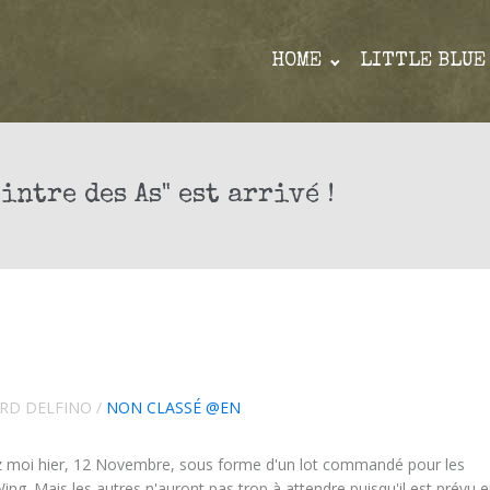
HOME
LITTLE BLUE
intre des As" est arrivé !
RD DELFINO
/
NON CLASSÉ @EN
chez moi hier, 12 Novembre, sous forme d'un lot commandé pour les
g. Mais les autres n'auront pas trop à attendre puisqu'il est prévu 