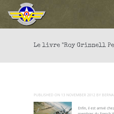
Le livre "Roy Grinnell Pe
PUBLISHED ON
13 NOVEMBER 2012
BY
BERNA
Enfin, il est arrivé 
membres du French Win