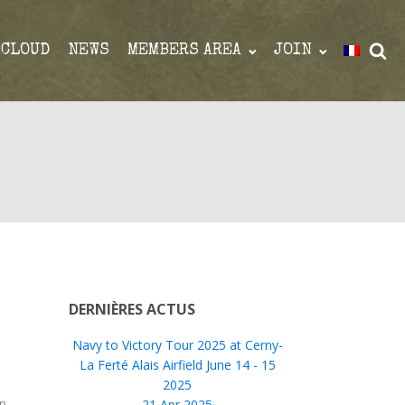
 CLOUD
NEWS
MEMBERS AREA
JOIN
DERNIÈRES ACTUS
Navy to Victory Tour 2025 at Cerny-
La Ferté Alais Airfield June 14 - 15
2025
en
21 Apr 2025