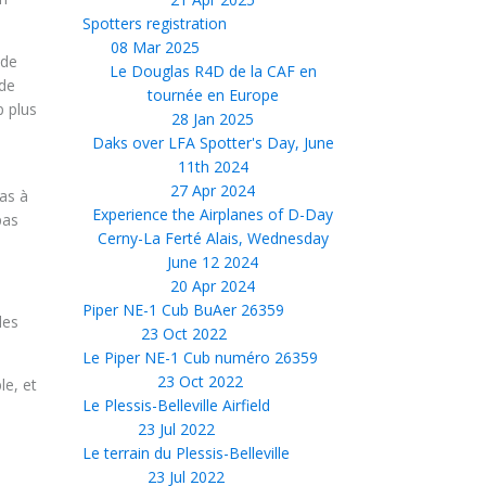
Spotters registration
08 Mar 2025
 de
Le Douglas R4D de la CAF en
 de
tournée en Europe
p plus
28 Jan 2025
Daks over LFA Spotter's Day, June
11th 2024
27 Apr 2024
pas à
Experience the Airplanes of D-Day
pas
Cerny-La Ferté Alais, Wednesday
June 12 2024
20 Apr 2024
Piper NE-1 Cub BuAer 26359
les
23 Oct 2022
Le Piper NE-1 Cub numéro 26359
23 Oct 2022
le, et
Le Plessis-Belleville Airfield
!
23 Jul 2022
Le terrain du Plessis-Belleville
23 Jul 2022