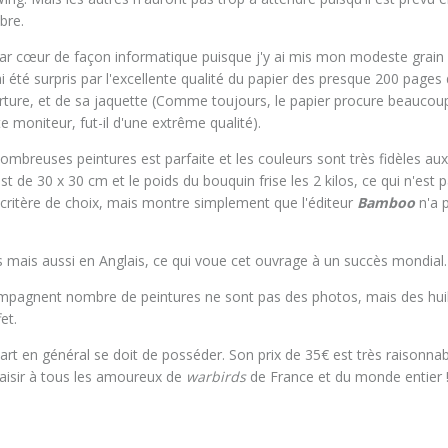
bre.
par cœur de façon informatique puisque j'y ai mis mon modeste grain
'ai été surpris par l'excellente qualité du papier des presque 200 pages
erture, et de sa jaquette (Comme toujours, le papier procure beaucou
te moniteur, fut-il d'une extrême qualité).
ombreuses peintures est parfaite et les couleurs sont très fidèles aux
st de 30 x 30 cm et le poids du bouquin frise les 2 kilos, ce qui n'est 
critère de choix, mais montre simplement que l'éditeur
Bamboo
n'a 
is mais aussi en Anglais, ce qui voue cet ouvrage à un succès mondial.
compagnent nombre de peintures ne sont pas des photos, mais des hui
et.
'art en général se doit de posséder. Son prix de 35€ est très raisonnab
laisir à tous les amoureux de
warbirds
de France et du monde entier 